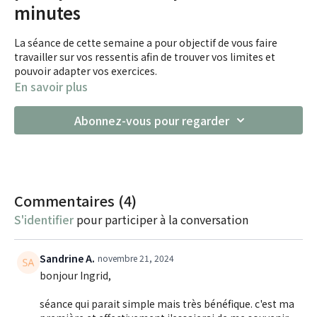
minutes
La séance de cette semaine a pour objectif de vous faire
travailler sur vos ressentis afin de trouver vos limites et
pouvoir adapter vos exercices.
Cette séance est assez simple, mais je la trouve très
En savoir plus
importante pour comprendre la méthode Pilates et bien la
pratiquer au quotidien.
Abonnez-vous pour regarder
Commentaires (
4
)
S'identifier
pour participer à la conversation
Sandrine A.
novembre 21, 2024
bonjour Ingrid,
séance qui parait simple mais très bénéfique. c'est ma