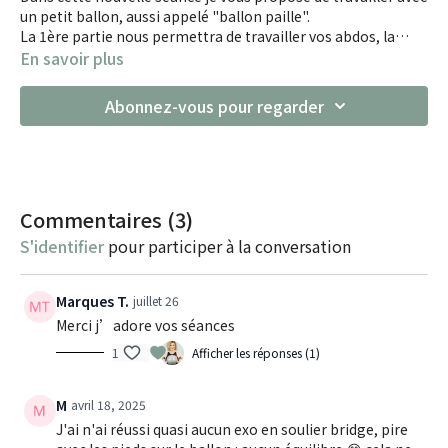
un petit ballon, aussi appelé "ballon paille".
La 1ère partie nous permettra de travailler vos abdos, la
seconde, vos cuisses !
En savoir plus
Cette séance ne contient AUCUN appui poignets
PS : Pensez à dégonfler légèrement votre petit ballon pour
Abonnez-vous pour regarder
la séance
Commentaires (
3
)
S'identifier
pour participer à la conversation
Marques T.
juillet 26
Merci j’adore vos séances
1
Afficher les réponses (1)
M
avril 18, 2025
J'ai n'ai réussi quasi aucun exo en soulier bridge, pire