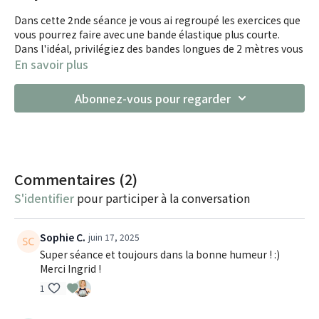
Dans cette 2nde séance je vous ai regroupé les exercices que
vous pourrez faire avec une bande élastique plus courte.
Dans l'idéal, privilégiez des bandes longues de 2 mètres vous
pourrez faire plus d'exercices comme dans le cours N°1 par
En savoir plus
exemple.
Voici ceux de chez Décathlon
Abonnez-vous pour regarder
Résistance légère :
https://ii1.su/j7F0Y
Résistance moyenne :
https://ii1.su/Hcc3A
Commentaires (
2
)
S'identifier
pour participer à la conversation
Sophie C.
juin 17, 2025
Super séance et toujours dans la bonne humeur ! :)
Merci Ingrid !
1