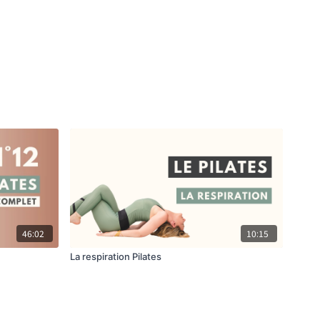
46:02
10:15
La respiration Pilates