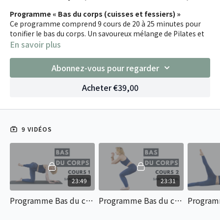
Programme « Bas du corps (cuisses et fessiers) »
Ce programme comprend 9 cours de 20 à 25 minutes pour
tonifier le bas du corps. Un savoureux mélange de Pilates et
de renforcement musculaire plus classique pour se sculpter
En savoir plus
les jambes et les fessiers.
Attention les courbatures risquent d’être au RDV.
Abonnez-vous pour regarder
Acheter €39,00
9 VIDÉOS
23:49
23:31
Programme Bas du corps - Cours N°1 (sans matériel)
Programme Bas du corps - Cours N°2 (sans matériel)