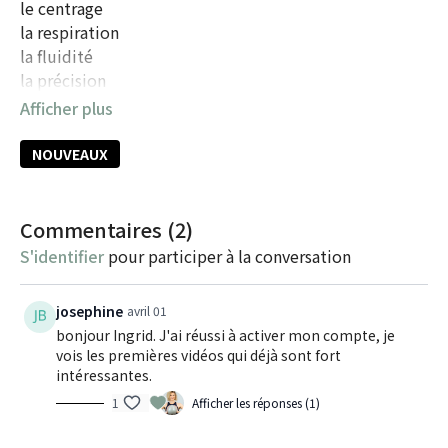
le centrage
la respiration
la fluidité
la précision
la concentration
Je vous les développe un par un dans cette vidéo.
NOUVEAUX
Commentaires (
2
)
S'identifier
pour participer à la conversation
josephine
avril 01
bonjour Ingrid. J'ai réussi à activer mon compte, je
vois les premières vidéos qui déjà sont fort
intéressantes.
1
Afficher les réponses (1)